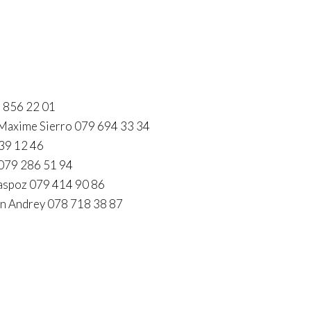
9 856 22 01
: Maxime Sierro 079 694 33 34
39 12 46
 079 286 51 94
Gaspoz 079 414 90 86
an Andrey 078 718 38 87